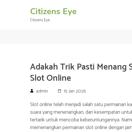
Lompat
Citizens Eye
ke
konten
Citizens Eye
(Tekan
Enter)
Adakah Trik Pasti Menang 
Slot Online
admin
15 Jan 2026
Slot online telah menjadi salah satu permainan k
suara yang menenangkan, dan kesempatan untuk 
tertarik untuk mencoba keberuntungannya. Namun
memenangkan permainan slot online dengan jam